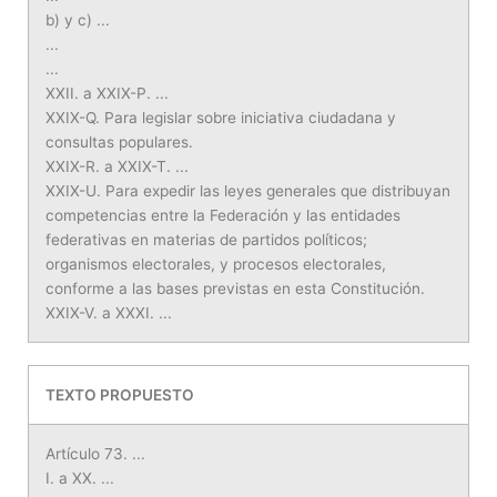
b) y c) ...
...
...
XXII. a XXIX-P. ...
XXIX-Q. Para legislar sobre iniciativa ciudadana y
consultas populares.
XXIX-R. a XXIX-T. ...
XXIX-U. Para expedir las leyes generales que distribuyan
competencias entre la Federación y las entidades
federativas en materias de partidos políticos;
organismos electorales, y procesos electorales,
conforme a las bases previstas en esta Constitución.
XXIX-V. a XXXI. ...
TEXTO PROPUESTO
Artículo 73. ...
I. a XX. ...