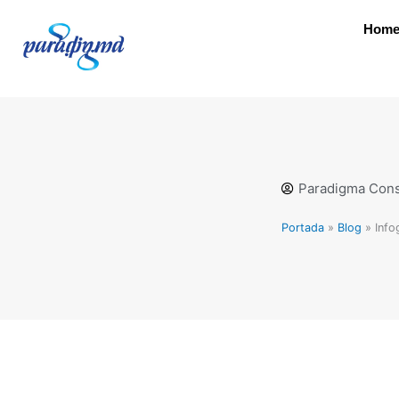
Ir
Hom
al
contenido
Paradigma Cons
Portada
»
Blog
»
Info