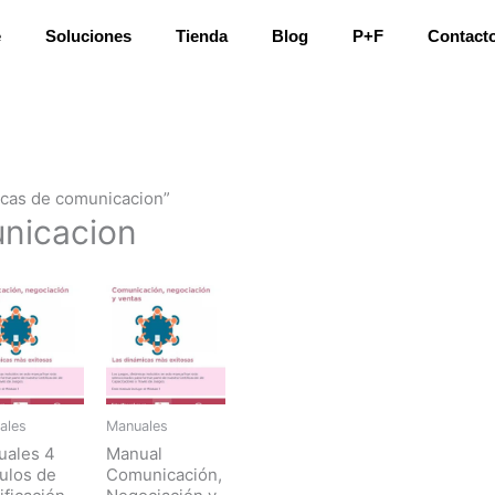
ed
e
Soluciones
Tienda
Blog
P+F
Contact
t
icas de comunicacion”
nicacion
ales
Manuales
uales 4
Manual
ulos de
Comunicación,