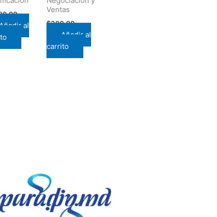
ificación
Negociación y
Ventas
00.00
$
200.00
Añadir al
Añadir al
ito
carrito