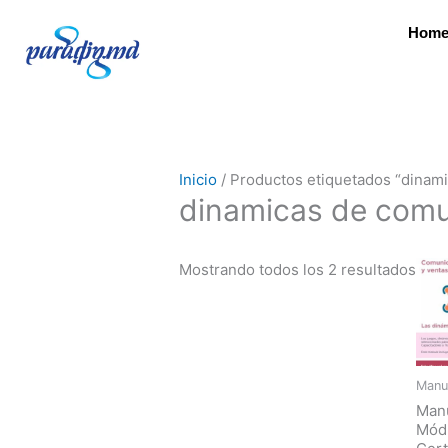
Ir
Sort
Hom
al
by
contenido
lates
Inicio
/ Productos etiquetados “dinam
dinamicas de comu
Mostrando todos los 2 resultados
Manu
Man
Mód